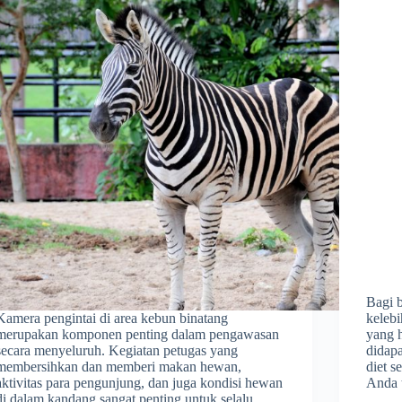
Bagi 
Kamera pengintai di area kebun binatang
kelebi
merupakan komponen penting dalam pengawasan
yang h
secara menyeluruh. Kegiatan petugas yang
didapa
membersihkan dan memberi makan hewan,
diet s
aktivitas para pengunjung, dan juga kondisi hewan
Anda 
di dalam kandang sangat penting untuk selalu