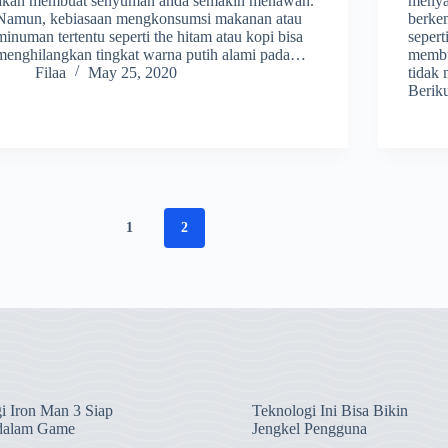
akan membuat senyuman anda semakin menawan.
menya
Namun, kebiasaan mengkonsumsi makanan atau
berke
minuman tertentu seperti the hitam atau kopi bisa
sepert
menghilangkan tingkat warna putih alami pada…
membu
Filaa
May 25, 2020
tidak 
Berik
1
2
i Iron Man 3 Siap
Teknologi Ini Bisa Bikin
dalam Game
Jengkel Pengguna