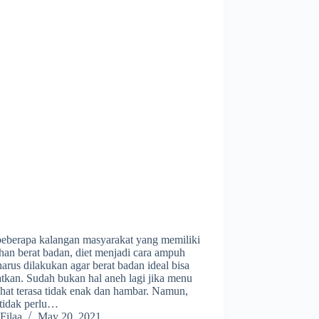
beberapa kalangan masyarakat yang memiliki
han berat badan, diet menjadi cara ampuh
arus dilakukan agar berat badan ideal bisa
tkan. Sudah bukan hal aneh lagi jika menu
ehat terasa tidak enak dan hambar. Namun,
tidak perlu…
Filaa
May 20, 2021