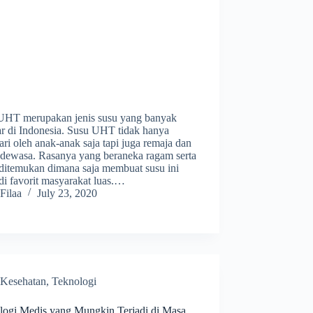
UHT merupakan jenis susu yang banyak
ar di Indonesia. Susu UHT tidak hanya
ri oleh anak-anak saja tapi juga remaja dan
 dewasa. Rasanya yang beraneka ragam serta
 ditemukan dimana saja membuat susu ini
di favorit masyarakat luas.…
Filaa
July 23, 2020
Kesehatan
,
Teknologi
logi Medis yang Mungkin Terjadi di Masa