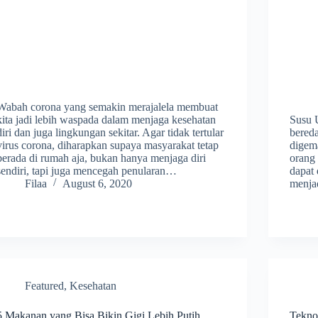
Wabah corona yang semakin merajalela membuat
kita jadi lebih waspada dalam menjaga kesehatan
Susu 
diri dan juga lingkungan sekitar. Agar tidak tertular
bered
virus corona, diharapkan supaya masyarakat tetap
digema
berada di rumah aja, bukan hanya menjaga diri
orang
sendiri, tapi juga mencegah penularan…
dapat
Filaa
August 6, 2020
menja
Featured
,
Kesehatan
5 Makanan yang Bisa Bikin Gigi Lebih Putih
Tekno