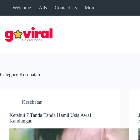
Skip
Welcome
Ads
Contact Us
More
to
content
Category
Kesehatan
Kesehatan
Ketahui 7 Tanda Tanda Hamil Usia Awal
Kandungan