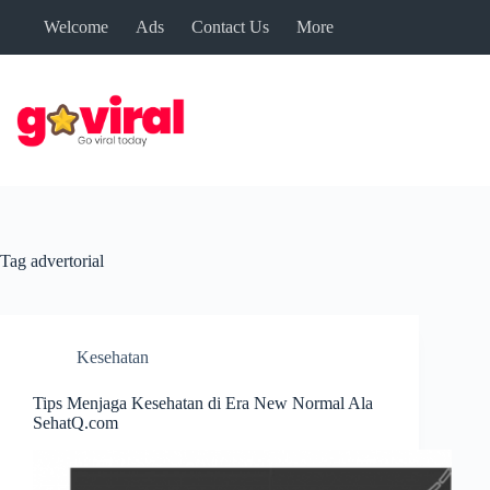
Skip
Welcome
Ads
Contact Us
More
to
content
Tag
advertorial
Kesehatan
Tips Menjaga Kesehatan di Era New Normal Ala
SehatQ.com