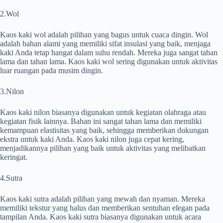
2.Wol
Kaos kaki wol adalah pilihan yang bagus untuk cuaca dingin. Wol
adalah bahan alami yang memiliki sifat insulasi yang baik, menjaga
kaki Anda tetap hangat dalam suhu rendah. Mereka juga sangat tahan
lama dan tahan lama. Kaos kaki wol sering digunakan untuk aktivitas
luar ruangan pada musim dingin.
3.Nilon
Kaos kaki nilon biasanya digunakan untuk kegiatan olahraga atau
kegiatan fisik lainnya. Bahan ini sangat tahan lama dan memiliki
kemampuan elastisitas yang baik, sehingga memberikan dukungan
ekstra untuk kaki Anda. Kaos kaki nilon juga cepat kering,
menjadikannya pilihan yang baik untuk aktivitas yang melibatkan
keringat.
4.Sutra
Kaos kaki sutra adalah pilihan yang mewah dan nyaman. Mereka
memiliki tekstur yang halus dan memberikan sentuhan elegan pada
tampilan Anda. Kaos kaki sutra biasanya digunakan untuk acara