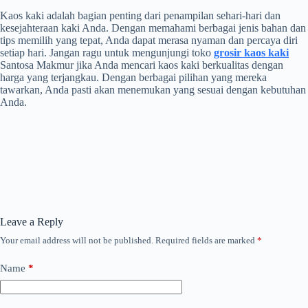
Kaos kaki adalah bagian penting dari penampilan sehari-hari dan
kesejahteraan kaki Anda. Dengan memahami berbagai jenis bahan dan
tips memilih yang tepat, Anda dapat merasa nyaman dan percaya diri
setiap hari. Jangan ragu untuk mengunjungi toko
grosir kaos kaki
Santosa Makmur jika Anda mencari kaos kaki berkualitas dengan
harga yang terjangkau. Dengan berbagai pilihan yang mereka
tawarkan, Anda pasti akan menemukan yang sesuai dengan kebutuhan
Anda.
Leave a Reply
Your email address will not be published.
Required fields are marked
*
Name
*