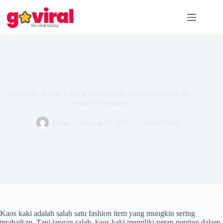
Skip
to
content
Jenis-jenis Bahan Kaos Kaki dan Tips Memilih Kaos Kaki
Sesuai Kebutuhan
Filaa
August 28, 2023
Serba-Serbi
Kaos kaki adalah salah satu fashion item yang mungkin sering
terabaikan. Tapi jangan salah, kaos kaki memiliki peran penting dalam