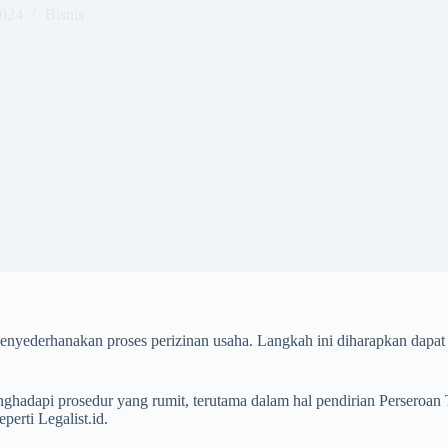
2024
Bisnis
 menyederhanakan proses perizinan usaha. Langkah ini diharapkan da
ghadapi prosedur yang rumit, terutama dalam hal pendirian Perseroan Te
erti Legalist.id.