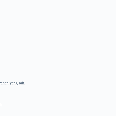
.
yanan yang sah.
h.