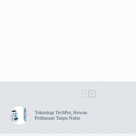
Teknologi TechPet, Hewan
Peliharaan Tanpa Nafas