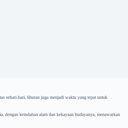
as sehari-hari, liburan juga menjadi waktu yang tepat untuk
esia, dengan keindahan alam dan kekayaan budayanya, menawarkan