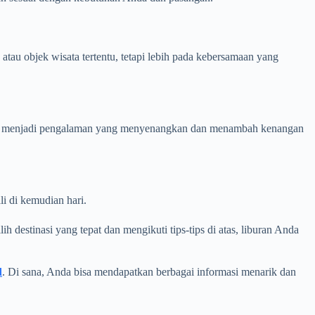
tau objek wisata tertentu, tetapi lebih pada kebersamaan yang
i bisa menjadi pengalaman yang menyenangkan dan menambah kenangan
i di kemudian hari.
stinasi yang tepat dan mengikuti tips-tips di atas, liburan Anda
d
. Di sana, Anda bisa mendapatkan berbagai informasi menarik dan