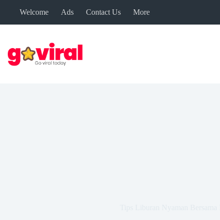
Skip
Welcome
Ads
Contact Us
More
to
content
Tips Liburan Nyaman Bersama 