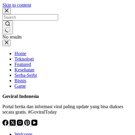
Skip to content
No results
Home
Teknologi
Featured
Kesehatan
Serba-Serbi
Bisnis
Game
Goviral Indonesia
Portal berita dan informasi viral paling update yang bisa diakses
secara gratis. #GoviralToday
Welcome