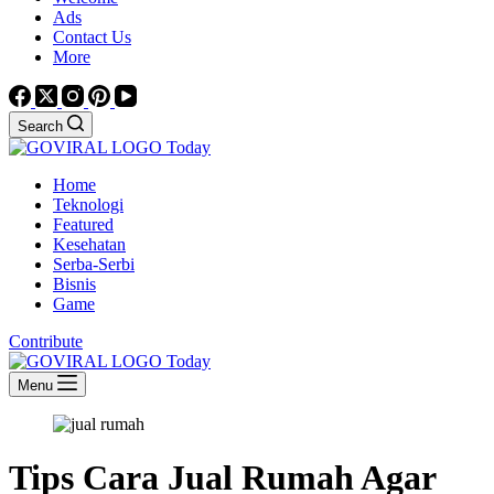
Ads
Contact Us
More
Search
Home
Teknologi
Featured
Kesehatan
Serba-Serbi
Bisnis
Game
Contribute
Menu
Tips Cara Jual Rumah Agar