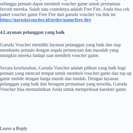
sehingga pemain dapat membeli voucher game untuk permainan
favorit mereka. Salah satu contohnya adalah Free Fire, Anda bisa cek
paket voucher game Free Fire dari garuda voucher via link ini
https://garudavoucher.id/order/game/free-fire
4.Layanan pelanggan yang baik
Garuda Voucher memiliki layanan pelanggan yang baik dan siap
membantu pemain dengan segala pertanyaan dan masalah yang
mungkin mereka hadapi saat membeli voucher game.
Secara keseluruhan, Garuda Voucher adalah pilihan yang baik bagi
pemain yang mencari tempat untuk membeli voucher game dan top up
game mobile dengan harga murah dan mudah. Dengan layanan
pelanggan yang baik dan beragam permainan yang tersedia, Garuda
Voucher bisa memudahkan Anda untuk memperkuat karakter game.
Leave a Reply