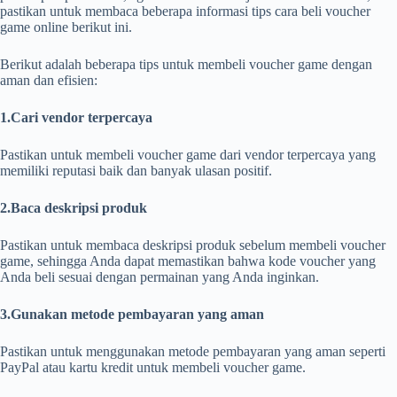
pastikan untuk membaca beberapa informasi tips cara beli voucher
game online berikut ini.
Berikut adalah beberapa tips untuk membeli voucher game dengan
aman dan efisien:
1.Cari vendor terpercaya
Pastikan untuk membeli voucher game dari vendor terpercaya yang
memiliki reputasi baik dan banyak ulasan positif.
2.Baca deskripsi produk
Pastikan untuk membaca deskripsi produk sebelum membeli voucher
game, sehingga Anda dapat memastikan bahwa kode voucher yang
Anda beli sesuai dengan permainan yang Anda inginkan.
3.Gunakan metode pembayaran yang aman
Pastikan untuk menggunakan metode pembayaran yang aman seperti
PayPal atau kartu kredit untuk membeli voucher game.