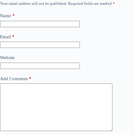
Your email address will not be published.
Required fields are marked
*
Name
*
Email
*
Website
Add Comment
*