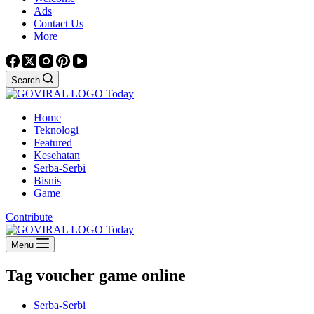
Ads
Contact Us
More
Search
Home
Teknologi
Featured
Kesehatan
Serba-Serbi
Bisnis
Game
Contribute
Menu
Tag
voucher game online
Serba-Serbi