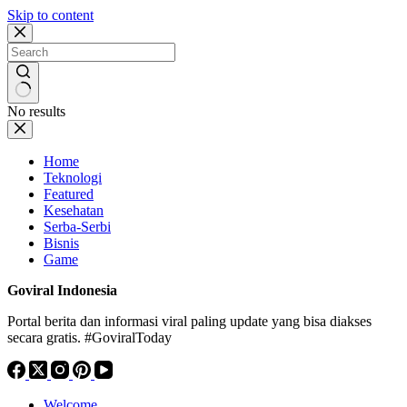
Skip to content
No results
Home
Teknologi
Featured
Kesehatan
Serba-Serbi
Bisnis
Game
Goviral Indonesia
Portal berita dan informasi viral paling update yang bisa diakses
secara gratis. #GoviralToday
Welcome