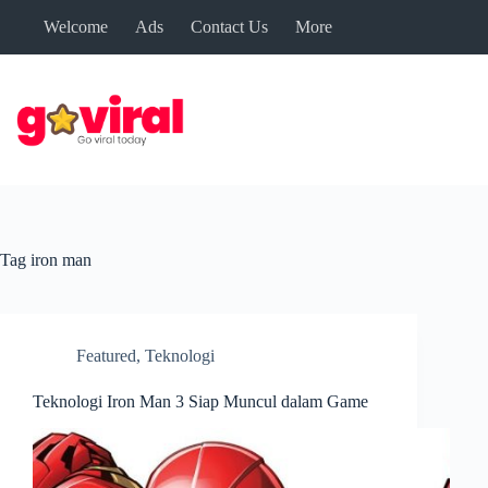
Skip
Welcome
Ads
Contact Us
More
to
content
Tag
iron man
Featured
,
Teknologi
Teknologi Iron Man 3 Siap Muncul dalam Game