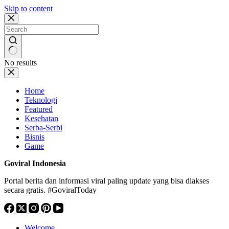
Skip to content
No results
Home
Teknologi
Featured
Kesehatan
Serba-Serbi
Bisnis
Game
Goviral Indonesia
Portal berita dan informasi viral paling update yang bisa diakses
secara gratis. #GoviralToday
Welcome