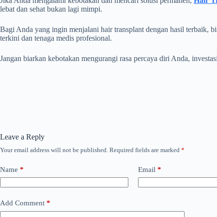
Jika Anda mengalami kebotakan dan mencari solusi permanen,
Hair T
lebat dan sehat bukan lagi mimpi.
Bagi Anda yang ingin menjalani hair transplant dengan hasil terbaik, bi
terkini dan tenaga medis profesional.
Jangan biarkan kebotakan mengurangi rasa percaya diri Anda, investasik
Leave a Reply
Your email address will not be published.
Required fields are marked
*
Name
*
Email
*
Add Comment
*