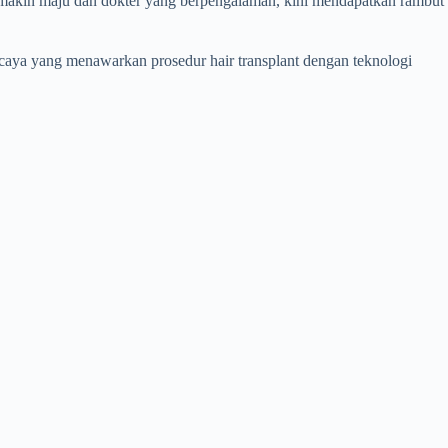
semakin maju dan dokter yang berpengalaman, kini mendapatkan rambut
ercaya yang menawarkan prosedur hair transplant dengan teknologi