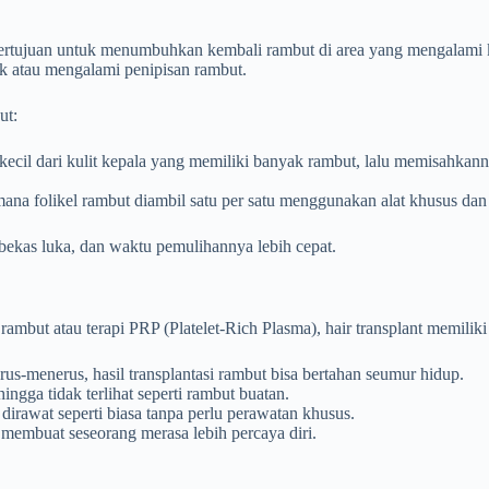
g bertujuan untuk menumbuhkan kembali rambut di area yang mengalami
ak atau mengalami penipisan rambut.
ut:
kecil dari kulit kepala yang memiliki banyak rambut, lalu memisahkann
i mana folikel rambut diambil satu per satu menggunakan alat khusus 
bekas luka, dan waktu pemulihannya lebih cepat.
but atau terapi PRP (Platelet-Rich Plasma), hair transplant memiliki 
s-menerus, hasil transplantasi rambut bisa bertahan seumur hidup.
ingga tidak terlihat seperti rambut buatan.
dirawat seperti biasa tanpa perlu perawatan khusus.
membuat seseorang merasa lebih percaya diri.