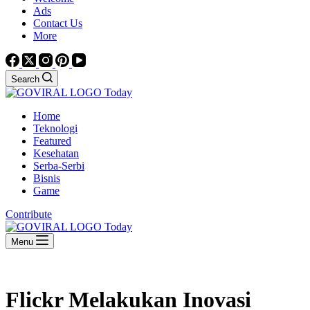
Ads
Contact Us
More
Search
Home
Teknologi
Featured
Kesehatan
Serba-Serbi
Bisnis
Game
Contribute
Menu
Flickr Melakukan Inovasi