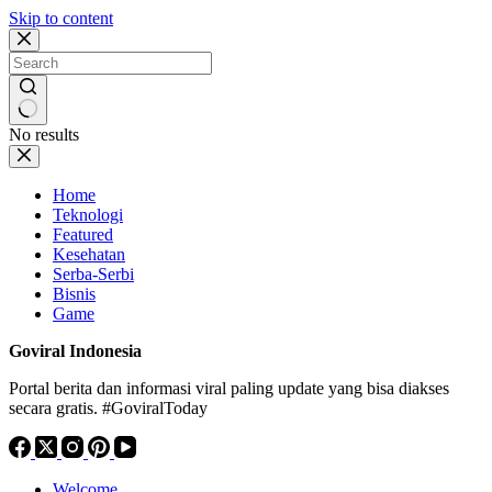
Skip to content
No results
Home
Teknologi
Featured
Kesehatan
Serba-Serbi
Bisnis
Game
Goviral Indonesia
Portal berita dan informasi viral paling update yang bisa diakses
secara gratis. #GoviralToday
Welcome