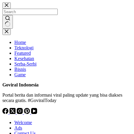
Skip
to
content
No
results
Home
Teknologi
Featured
Kesehatan
Serba-Serbi
Bisnis
Game
Goviral Indonesia
Portal berita dan informasi viral paling update yang bisa diakses
secara gratis. #GoviralToday
Welcome
Ads
Contact Us