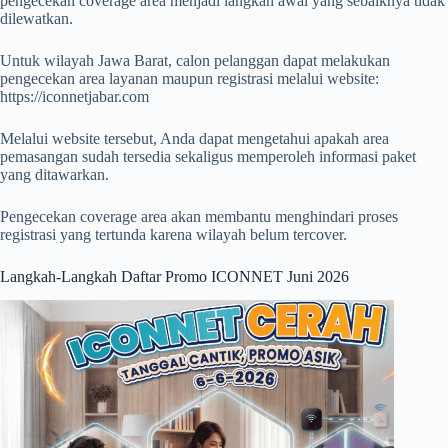
pengecekan coverage area menjadi langkah awal yang sebaiknya tidak
dilewatkan.
Untuk wilayah Jawa Barat, calon pelanggan dapat melakukan
pengecekan area layanan maupun registrasi melalui website:
https://iconnetjabar.com
Melalui website tersebut, Anda dapat mengetahui apakah area
pemasangan sudah tersedia sekaligus memperoleh informasi paket
yang ditawarkan.
Pengecekan coverage area akan membantu menghindari proses
registrasi yang tertunda karena wilayah belum tercover.
Langkah-Langkah Daftar Promo ICONNET Juni 2026