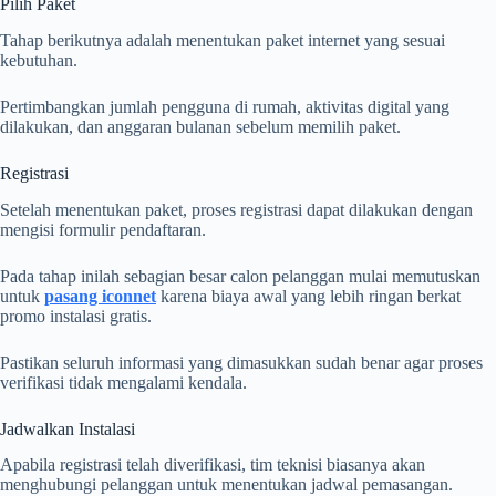
Pilih Paket
Tahap berikutnya adalah menentukan paket internet yang sesuai
kebutuhan.
Pertimbangkan jumlah pengguna di rumah, aktivitas digital yang
dilakukan, dan anggaran bulanan sebelum memilih paket.
Registrasi
Setelah menentukan paket, proses registrasi dapat dilakukan dengan
mengisi formulir pendaftaran.
Pada tahap inilah sebagian besar calon pelanggan mulai memutuskan
untuk
pasang iconnet
karena biaya awal yang lebih ringan berkat
promo instalasi gratis.
Pastikan seluruh informasi yang dimasukkan sudah benar agar proses
verifikasi tidak mengalami kendala.
Jadwalkan Instalasi
Apabila registrasi telah diverifikasi, tim teknisi biasanya akan
menghubungi pelanggan untuk menentukan jadwal pemasangan.