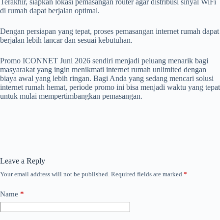
Terakhir, siapkan lokasi pemasangan router agar distribusi sinyal WiFi
di rumah dapat berjalan optimal.
Dengan persiapan yang tepat, proses pemasangan internet rumah dapat
berjalan lebih lancar dan sesuai kebutuhan.
Promo ICONNET Juni 2026 sendiri menjadi peluang menarik bagi
masyarakat yang ingin menikmati internet rumah unlimited dengan
biaya awal yang lebih ringan. Bagi Anda yang sedang mencari solusi
internet rumah hemat, periode promo ini bisa menjadi waktu yang tepat
untuk mulai mempertimbangkan pemasangan.
Leave a Reply
Your email address will not be published.
Required fields are marked
*
Name
*